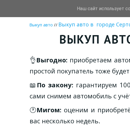
Наш сайт использует c
Autotrade78
Срочный вык
Выкуп авто в  городе Серт
Выкуп авто
 //
ВЫКУП АВТ
👌
Выгодно:
приобретаем автом
простой покупатель тоже будет
📖
По закону:
гарантируем 100
сами снимем автомобиль с учё
🕐
Мигом:
оценим и приобретём
вас несколько недель.