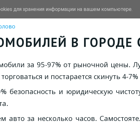
ookies для хранения информации на вашем компьютере.
уп
Выкуп битых авто
Марки
олово
ОМОБИЛЕЙ В ГОРОДЕ 
обили за 95-97% от рыночной цены. Лу
 торговаться и постарается скинуть 4-7%
% безопасность и юридическую чистот
та.
 авто за несколько часов. Самостояте