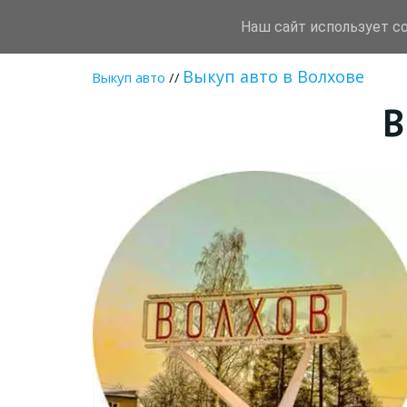
Наш сайт использует c
Autotrade78
Срочный вык
Выкуп авто в Волхове
Выкуп авто
 // 
В