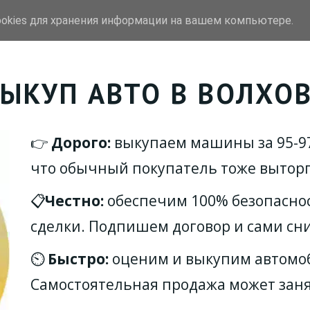
ookies для хранения информации на вашем компьютере.
уп
Выкуп битых авто
Марки
ЫКУП АВТО В ВОЛХО
👉 
Дорого:
 выкупаем машины за 95-9
что обычный покупатель тоже выторгуе
📋
Честно:
 обеспечим 100% безопасно
сделки. Подпишем договор и сами сн
⏲ 
Быстро:
 оценим и выкупим автомоб
Самостоятельная продажа может занят