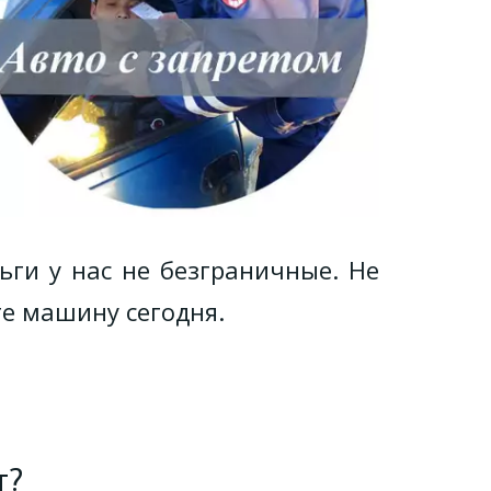
ги у нас не безграничные. Не
те машину сегодня.
т?