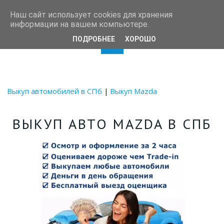
Autotrade78
Наш сайт использует cookies для хранения
информации на вашем компьютере.
ПОДРОБНЕЕ
ХОРОШО
Выкуп автомобилей в СПб
 | 
Выкуп Mazda
ВЫКУП АВТО MAZDA В СПБ