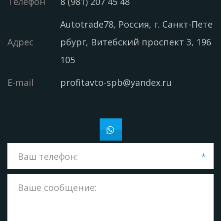
Телефон
8 (981) 207 45 48
Autotrade78
,
Россия
,
г. Санкт-Пете
Адрес
рбург
,
Витебский проспект 3
,
196
105
E-mail
profitavto-spb@yandex.ru
*