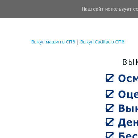
Наш сайт использует c
Autotrade78
Срочный вык
Выкуп машин в СПб
 | 
Выкуп Cadillac в СПб
ВЫ