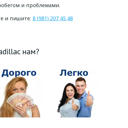
робегом и проблемами. 
е и пи
шите: 
8 (981) 207 45 48
dillac нам?