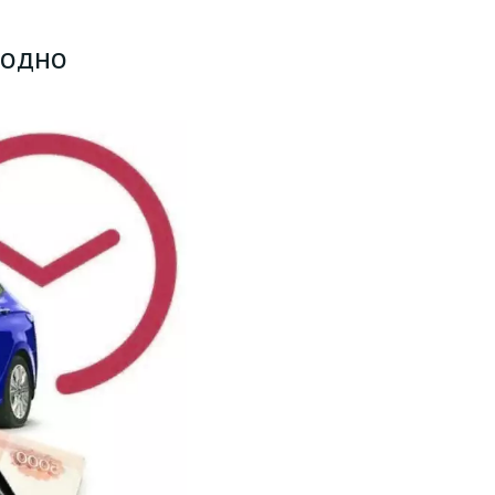
годно