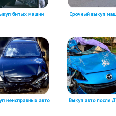
ыкуп битых машин
Срочный выкуп ма
Выкуп авто после Д
уп неисправных авто