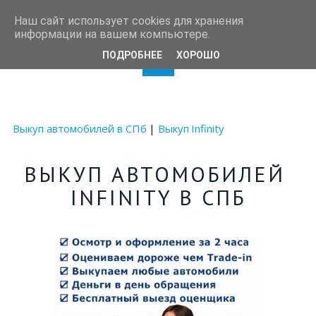
Autotrade78
Наш сайт использует cookies для хранения
информации на вашем компьютере.
ПОДРОБНЕЕ
ХОРОШО
Выкуп автомобилей в СПб
 | 
Выкуп 
Infinity
ВЫКУП АВТОМОБИЛЕЙ 
INFINITY В СПБ