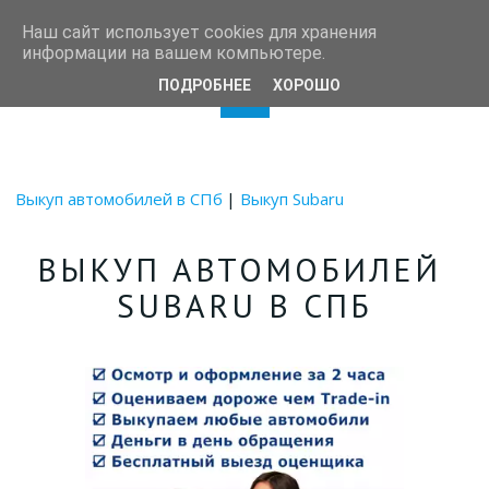
Autotrade78
Наш сайт использует cookies для хранения
информации на вашем компьютере.
ПОДРОБНЕЕ
ХОРОШО
Выкуп автомобилей в СПб
|
Выкуп Subaru
ВЫКУП АВТОМОБИЛЕЙ 
SUBARU В СПБ