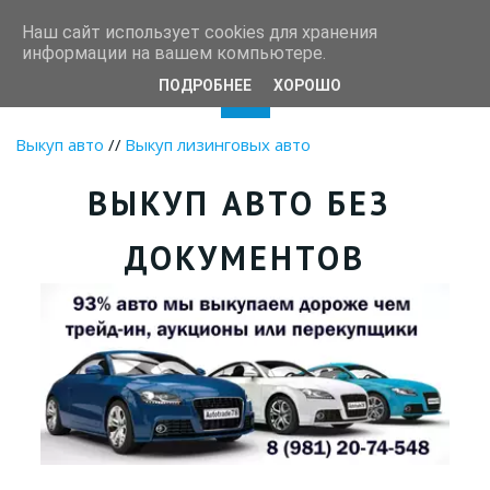
Autotrade78
Наш сайт использует cookies для хранения
информации на вашем компьютере.
ПОДРОБНЕЕ
ХОРОШО
Выкуп авто
//
Выкуп лизинговых авто
ВЫКУП АВТО БЕЗ 
ДОКУМЕНТОВ